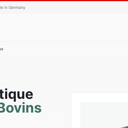
e in Germany
ux
tique
Bovins