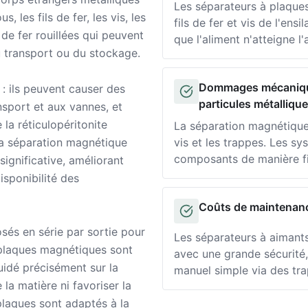
Les séparateurs à plaques
 les fils de fer, les vis, les
fils de fer et vis de l'en
e fer rouillées qui peuvent
que l'aliment n'atteigne l'
du transport ou du stockage.
Dommages mécaniques
: ils peuvent causer des
Solution
particules métalliqu
port et aux vannes, et
la réticulopéritonite
La séparation magnétique
 la séparation magnétique
vis et les trappes. Les s
composants de manière fi
significative, améliorant
isponibilité des
Coûts de maintenance
Solution
sés en série par sortie pour
Les séparateurs à aimant
 plaques magnétiques sont
avec une grande sécurité,
uidé précisément sur la
manuel simple via des tra
la matière ni favoriser la
laques sont adaptés à la