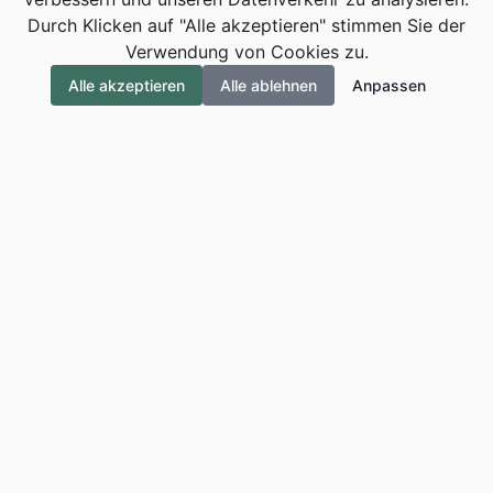
Durch Klicken auf "Alle akzeptieren" stimmen Sie der
Verwendung von Cookies zu.
Alle akzeptieren
Alle ablehnen
Anpassen
ALEXANDER
MAGNETTECHNIK
Traditionelle deutsche Magnet- und Trenntechnik seit über 30
Jahren. Qualität und Präzision Made in Germany.