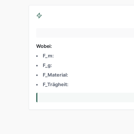
Wobei:
F_m:
F_g:
F_Material:
F_Trägheit: