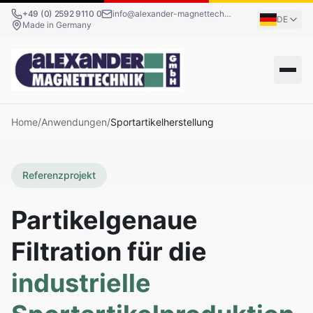
+49 (0) 2592 9110 0
info@alexander-magnettechnik.de
DE
Made in Germany
Home
/
Anwendungen
/
Sportartikelherstellung
Referenzprojekt
Partikelgenaue
Filtration für die
industrielle